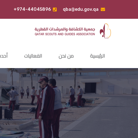
+974-44045896
qba@edu.gov.qa
الرئيسية
من نحن
الفعاليات
أحدث