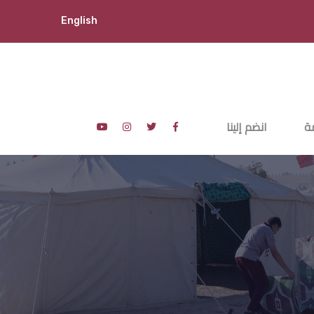
English
ة
انضم إلينا