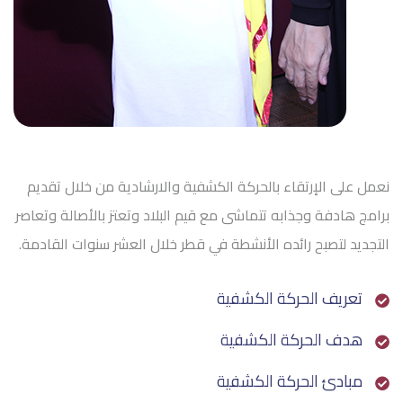
نعمل ﻋﻠﻰ اﻹرﺗﻘﺎء ﺑﺎﻟﺤﺮﻛﺔ اﻟﻜﺸﻔﻴﺔ واﻻرﺷﺎدﻳﺔ ﻣﻦ ﺧﻼل ﺗﻘﺪﻳﻢ
ﺑﺮاﻣﺞ ﻫﺎدﻓﺔ وﺟﺬاﺑﻪ ﺗﺘﻤﺎﺷﻰ ﻣﻊ ﻗﻴﻢ اﻟﺒﻼد وﺗﻌﺘﺰ ﺑﺎﻷﺻﺎﻟﺔ وﺗﻌﺎﺻﺮ
اﻟﺘﺠﺪﻳﺪ ﻟﺘﺼﺒﺢ راﺋﺪه اﻷﻧﺸﻄﺔ ﻓﻲ ﻗﻄﺮ ﺧﻼل اﻟﻌﺸﺮ ﺳﻨﻮات اﻟﻘﺎدﻣﺔ.
ﺗﻌﺮﻳﻒ اﻟﺤﺮﻛﺔ اﻟﻜﺸﻔﻴﺔ
ﻫﺪف اﻟﺤﺮﻛﺔ اﻟﻜﺸﻔﻴﺔ
ﻣﺒﺎدئ اﻟﺤﺮﻛﺔ اﻟﻜﺸﻔﻴﺔ