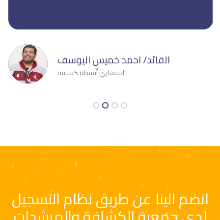
القائد/ احمد خميس اليوسف
استشاري أنشطة كشفية
انضم الينا عن طريق نظام التسجيل
لدى جمعية الكشافة والمرشدات