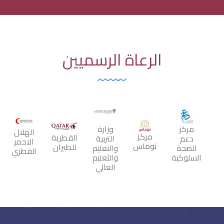
الرعاة الرسميين
مركز
وزارة
الهلال
مركز
القطرية
دعم
التربية
الاحمر
نوماس
للطيران
الصحة
والتعليم
القطري
السلوكية
والتعليم
العالي