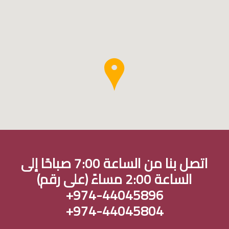
اتصل بنا من الساعة 7:00 صباحًا إلى
الساعة 2:00 مساءً (على رقم)
+974-44045896
+974-44045804